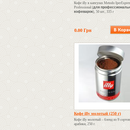
Кофе illy в капсулах Metodo IperEspre
Professional (
для профессиональ
кофеварок
), 50 шт., 335 г
0.00 Грн
Кофе illy молотый (250 г)
Кофе illy молотый – бленд из 9 сорто
арабики, 250 г.