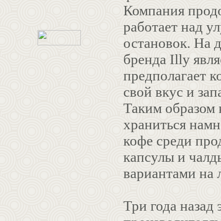
Компания продо
работает над у
остановок. На 
бренда Illy явл
предполагает к
свой вкус и за
Таким образом 
храниться намн
кофе среди про
капсулы и чалд
вариантами на 
Три года назад 