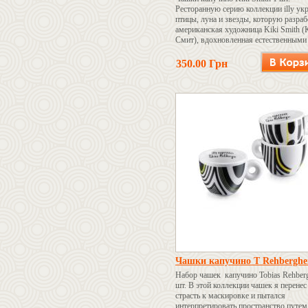
Ресторанную серию коллекции illy у
птицы, луна и звезды, которую разраб
американская художница Kiki Smith (
Смит), вдохновленная естественными
красками природы.
350.00 Грн
Состав набора: чашки капучино с бе
блюдцами - 1шт.
Чашки капучино T Rehberghe
Набор чашек капучино Tobias Rehberg
шт. В этой коллекции чашек я перене
страсть к маскировке и пытался
интерпретировать пространство путем